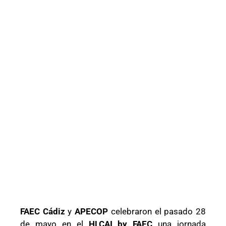
FAEC Cádiz
y
APECOP
celebraron el pasado 28
de mayo en el
HLCAI by FAEC
una jornada