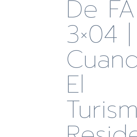
De F
3×04 |
Cuan
El
Turis
Resid