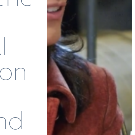
l
on
nd