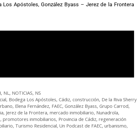
Los Apóstoles, González Byass – Jerez de la Frontera
I
,
NL
,
NOTICIAS
,
NS
ial
,
Bodega Los Apóstoles
,
Cádiz
,
construcción
,
De la Riva Sherry
urbano
,
Elena Fernández
,
FAEC
,
González Byass
,
Grupo Carrod
,
ia
,
Jerez de la Frontera
,
mercado inmobiliario
,
Nunadrola
,
a
,
promotores inmobiliarios
,
Provincia de Cádiz
,
regeneración
iliario
,
Turismo Residencial
,
Un Podcast de FAEC
,
urbanismo
,