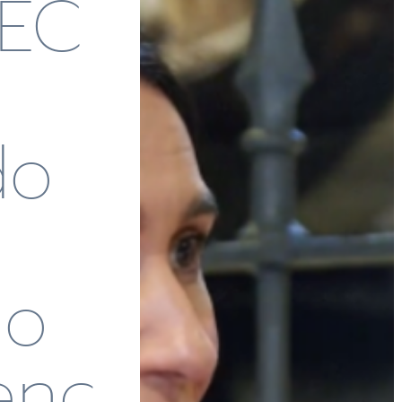
AEC
do
mo
enc