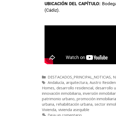
UBICACIÓN DEL CAPÍTULO:
Bodega 
(Cádiz).
DESTACADOS_PRINCIPAL_NOTICIAS
,
N
Andalucía
,
arquitectura
,
Austro Residenc
Homes
,
desarrollo residencial
,
desarrollo 
innovación inmobiliaria
,
inversión inmobiliar
patrimonio urbano
,
promoción inmobiliari
urbana
,
rehabilitación urbana
,
sector inmob
Vivienda
,
vivienda asequible
Deja un comentario