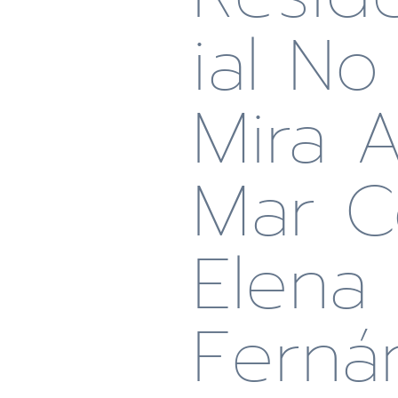
Ial No
Mira A
Mar C
Elena
Ferná