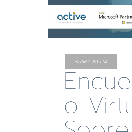
VOLVER A NOTICIAS
Encue
O Virt
Sobre