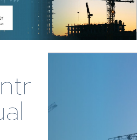
ntr
ual