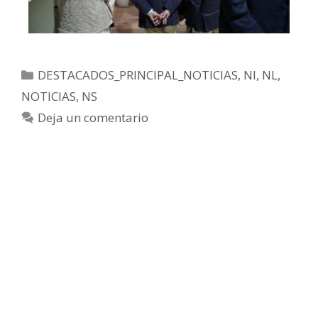
DESTACADOS_PRINCIPAL_NOTICIAS
,
NI
,
NL
,
NOTICIAS
,
NS
Deja un comentario
La Universidad de Cádiz y R2M,
aliados del HUB&LAB de FAEC,
impulsan la formación en
rehabilitación energética de
edificios
agosto 21, 2025
por
contenido_faec