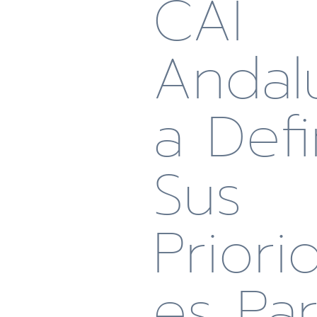
CAI
Andal
A Def
Sus
Priori
Es Pa