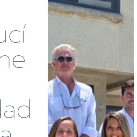
ucí
ine
dad
ra