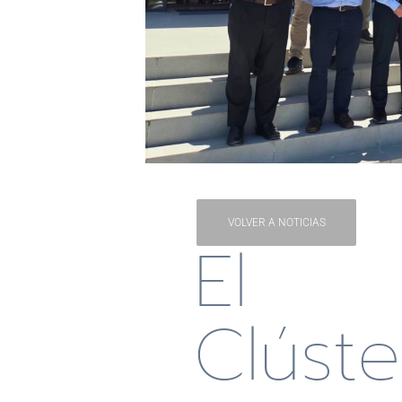
VOLVER A NOTICIAS
El
Clúste