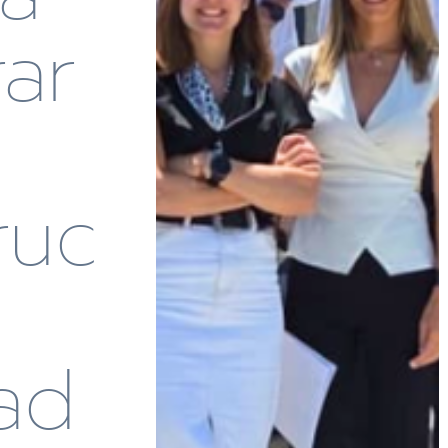
rar
ruc
ad