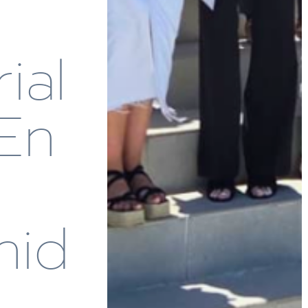
ial
 En
nid