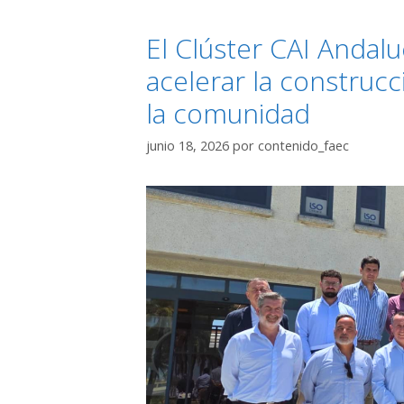
El Clúster CAI Andalu
acelerar la construcc
la comunidad
junio 18, 2026
por
contenido_faec