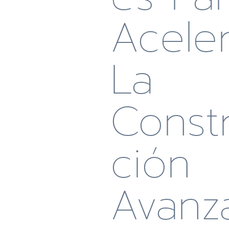
Acele
La
Const
Ción
Avanz