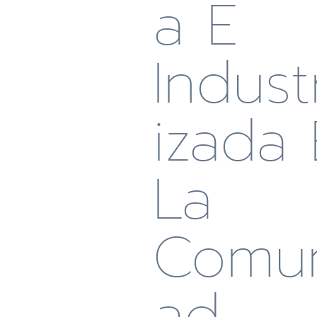
A E
Industr
Izada
La
Comu
Ad