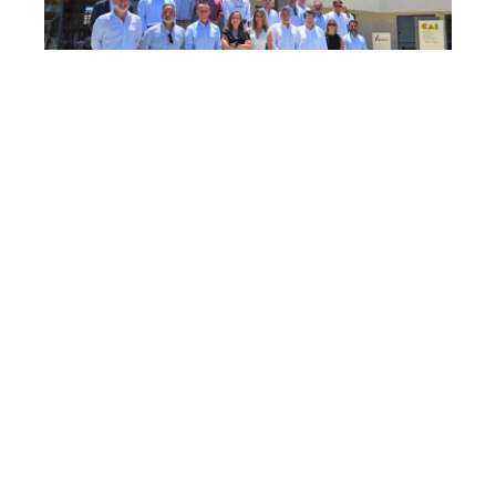
DESTACADOS_PRINCIPAL_NOTICIAS
,
NI
,
NL
,
NOTICIAS
,
NS
Andalucía
,
Arquitectura industrializada
,
AUNARK Arquitectura Industrializada
,
Baublock
,
CAI Andalucía
,
Clúster CAI Andalucía
,
Clúster
empresarial
,
colaboración empresarial
,
competitividad empresarial
,
construcción 4.0
,
construcción avanzada
,
construcción
industrializada
,
construcción modular
,