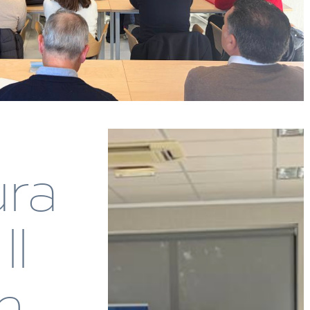
ura
II
n