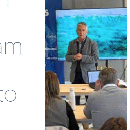
am
to