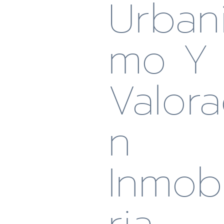
Urban
Mo Y
Valora
N
Inmobi