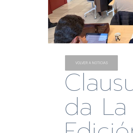
VOLVER A NOTICIAS
Claus
Da La 
Edició