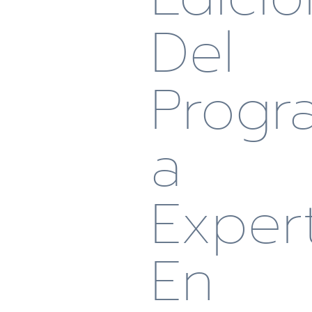
Del
Progr
A
Exper
En