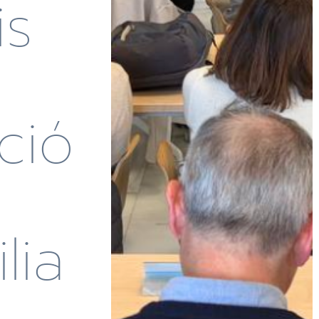
is
ció
lia