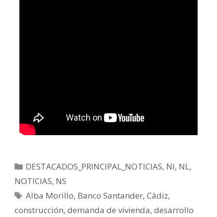
DESTACADOS_PRINCIPAL_NOTICIAS
,
NI
,
NL
,
NOTICIAS
,
NS
Alba Morillo
,
Banco Santander
,
Cádiz
,
construcción
,
demanda de vivienda
,
desarrollo