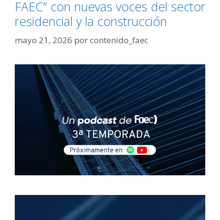
FAEC” con nuevas voces del sector
residencial y la construcción
mayo 21, 2026
por
contenido_faec