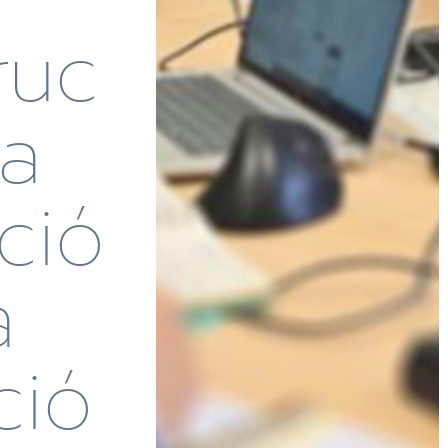
ruc
La
ció
a
ció