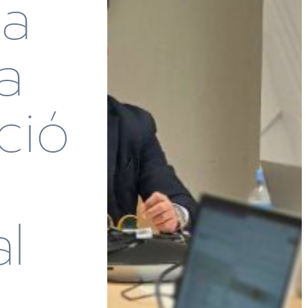
a
a
ció
l