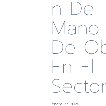
N De
Mano
De O
En El
Secto
enero 27, 2026