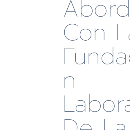
Abord
Con L
Funda
N
Labora
De La