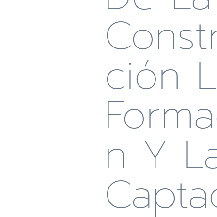
Const
Ción 
Forma
N Y L
Capta