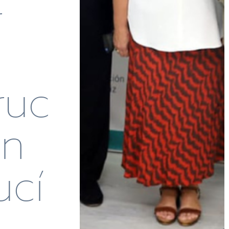
r
ruc
En
ucí