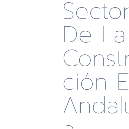
Secto
De La
Const
Ción 
Andal