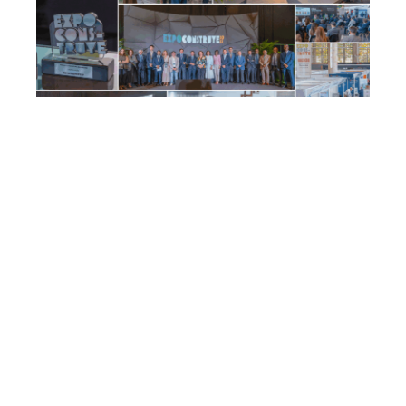
DESTACADOS_PRINCIPAL_NOTICIAS
,
EVENTOS
,
EVENTOS_DESTACADOS
,
NI
,
NL
,
NOTICIAS
,
NS
construcción Andalucía
,
construcción
avanzada
,
construcción sostenible
,
digitalización
en construcción
,
empresas constructoras
,
evento
construcción
,
eventos sectoriales
,
Expoconstruye
,