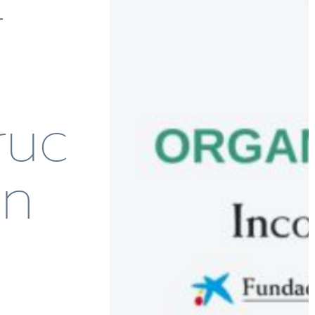
r
ruc
En