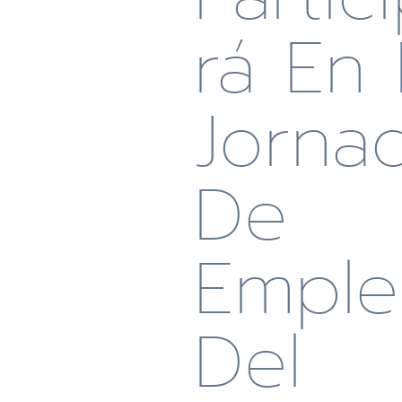
Rá En 
Jorna
De
Empl
Del