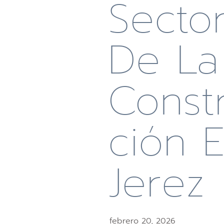
Secto
De La
Const
Ción 
Jerez
febrero 20, 2026