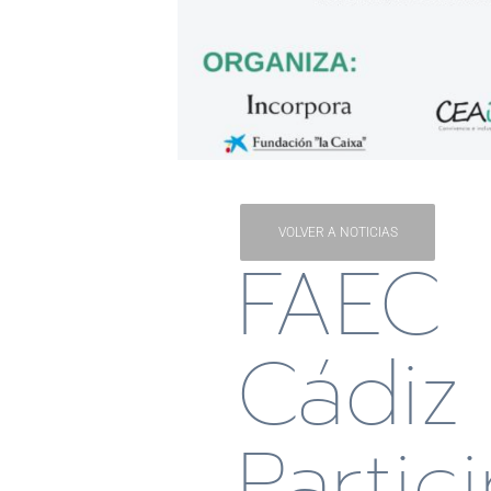
VOLVER A NOTICIAS
FAEC
Cádiz
Partic