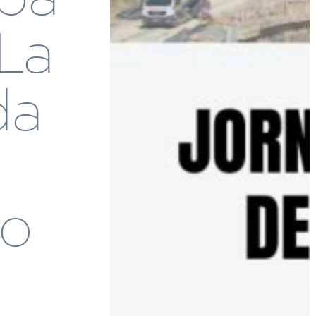
La
da
eo