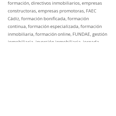
formación
,
directivos inmobiliarios
,
empresas
constructoras
,
empresas promotoras
,
FAEC
Cádiz
,
formación bonificada
,
formación
continua
,
formación especializada
,
formación
inmobiliaria
,
formación online
,
FUNDAE
,
gestión
inmobiliaria
,
inversión inmobiliaria
,
jornada
inmobiliaria
,
Madrid
,
Málaga
Deja un comentario
FAEC Cádiz y REBS suscriben un
acuerdo de colaboración para
impulsar la formación
especializada en el sector