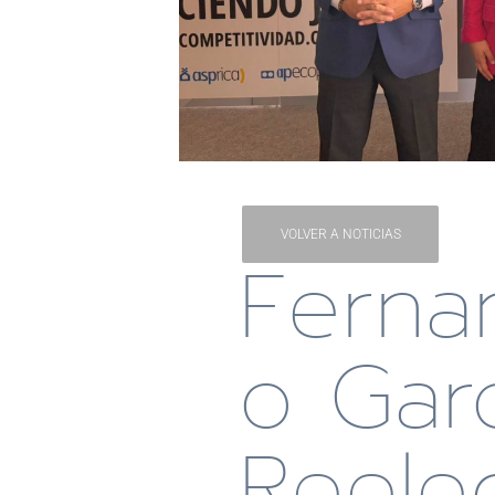
VOLVER A NOTICIAS
Ferna
O Garc
Reele