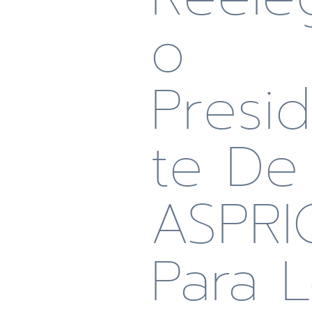
O
Presi
Te De
ASPRI
Para 