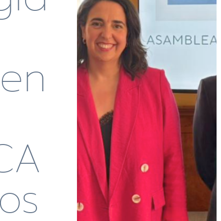
den
CA
Los