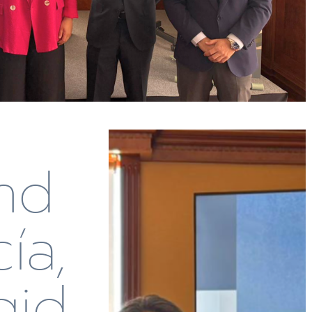
nd
ía,
gid