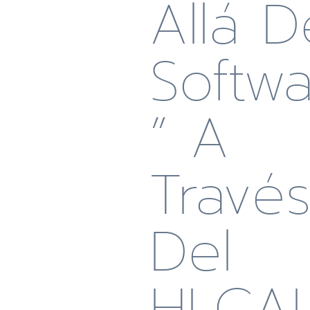
Allá D
Softw
” A
Travé
Del
HLCAI