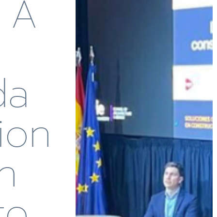
e A
da
ion
n
to