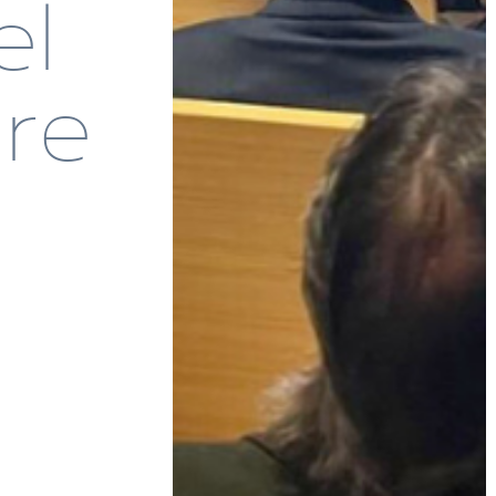
el
are
s