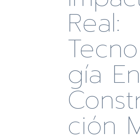
Real:
Tecno
Gía E
Const
Ción 