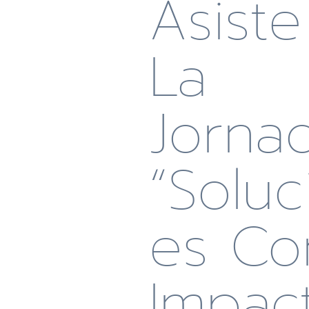
Asist
La
Jorna
“Soluc
Es Co
Impac