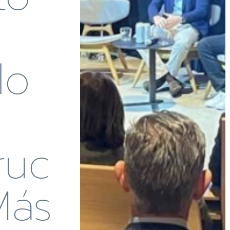
lo
n
ruc
Más