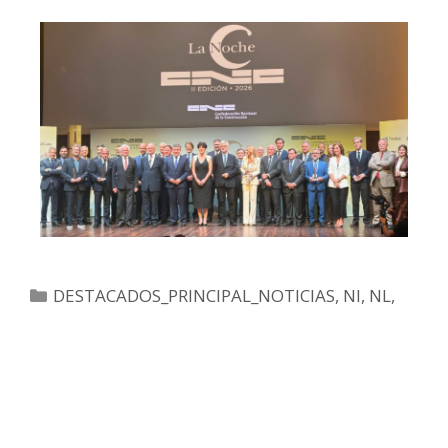
DESTACADOS_PRINCIPAL_NOTICIAS
,
NI
,
NL
,
NOTICIAS
,
NS
CaixaForum Madrid
,
CNC
,
Confederación
Nacional de la Construcción
,
construcción en
España
,
creación de empleo
,
empresa
constructora
,
empresa familiar
,
empresas del