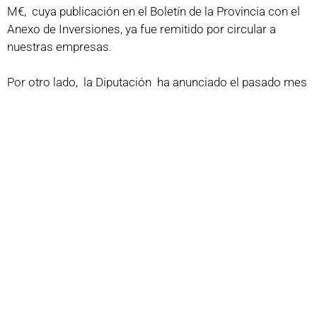
M€, cuya publicación en el Boletín de la Provincia con el
Anexo de Inversiones, ya fue remitido por circular a
nuestras empresas.
Por otro lado, la Diputación ha anunciado el pasado mes
de julio que invertirá otros 4,9 M€ en la mejora de
carreteras de la red provincial (actuaciones de seguridad
vial, fortalecimiento del firme y reparaciones) dentro del
nuevo
Plan de Carreteras
, que comprende 41
actuaciones. El Plan distingue dos etapas: una fase inicial
que culminará este año presupuestada con 700.000 euros
y que cubre 11 actuaciones; y una segunda con 4,2
millones de euros de inversión que comenzará este año
2021 y concluirá en 2022.
Nuestra Federación valora positivamente estos planes y
sus previsiones, al considerar la inversión pública
fundamental para las empresas constructoras.