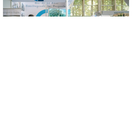
E
n cuanto a la ceremonia de apertura, se contó con la
presencia de destacados representantes empresariales e
institucionales, entre ellos Jorge Fernando Portillo,
secretario general de FAEC (Federación Provincial de
Agrupaciones de Empresarios de la Construcción de
Cádiz); Virginia Lasunción, CEO de Eventur y co-directora
responsable de la organización de Expoconstruye; Emilio