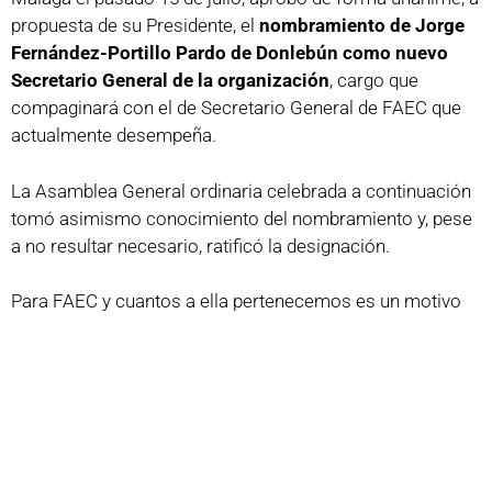
propuesta de su Presidente, el
nombramiento de Jorge
Fernández-Portillo Pardo de Donlebún como nuevo
Secretario General de la organización
, cargo que
compaginará con el de Secretario General de FAEC que
actualmente desempeña.
La Asamblea General ordinaria celebrada a continuación
tomó asimismo conocimiento del nombramiento y, pese
a no resultar necesario, ratificó la designación.
Para FAEC y cuantos a ella pertenecemos es un motivo
de estímulo y enorme satisfacción este hecho y supone
un reconocimiento general de los méritos del nombrado,
que ya venía ejerciendo las funciones de Secretario
General del Comité Ejecutivo de dicha organización
regional, y a quien deseamos los mayores éxitos en su
gestión.