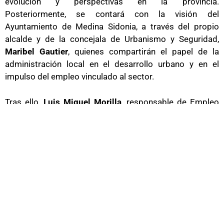
evolución y perspectivas en la provincia.
Posteriormente, se contará con la visión del
Ayuntamiento de Medina Sidonia, a través del propio
alcalde y de la concejala de Urbanismo y Seguridad,
Maribel Gautier
, quienes compartirán el papel de la
administración local en el desarrollo urbano y en el
impulso del empleo vinculado al sector.
Tras ello,
Luis Miguel Morilla
, responsable de Empleo
en Andalucía de la Fundación Laboral de la Construcción,
abordará las oportunidades laborales existentes y el
papel clave que la formación desempeña en la inserción
laboral dentro de la construcción.
La jornada se completará con una intervención desde el
ámbito empresarial, a cargo de una empresa
constructora (pendiente de confirmación), que expondrá
la demanda de nuevos perfiles y la importancia de la