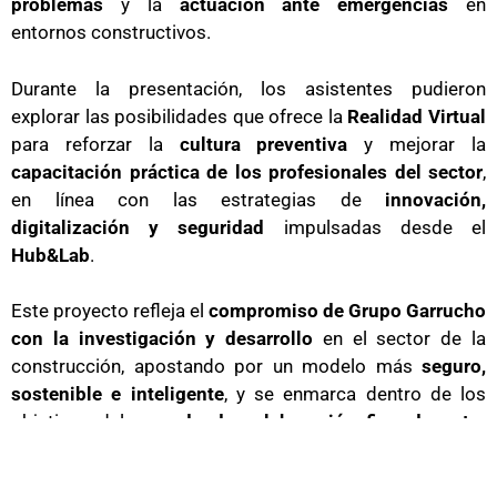
problemas
y la
actuación ante emergencias
en
entornos constructivos.
Durante la presentación, los asistentes pudieron
explorar las posibilidades que ofrece la
Realidad Virtual
para reforzar la
cultura preventiva
y mejorar la
capacitación práctica de los profesionales del sector
,
en línea con las estrategias de
innovación,
digitalización y seguridad
impulsadas desde el
Hub&Lab
.
Este proyecto refleja el
compromiso de Grupo Garrucho
con la investigación y desarrollo
en el sector de la
construcción, apostando por un modelo más
seguro,
sostenible e inteligente
, y se enmarca dentro de los
objetivos del
acuerdo de colaboración firmado entre
FAEC Cádiz y Grupo Garrucho
, destinado a impulsar la
innovación y la transformación del sector
en la