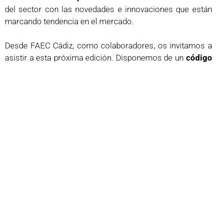
del sector con las novedades e innovaciones que están
marcando tendencia en el mercado.
Desde FAEC Cádiz, como colaboradores, os invitamos a
asistir a esta próxima edición. Disponemos de un
código
exclusivo
para nuestros asociados, que permite acceder
a
200 entradas gratuitas
.
•
Código de acceso gratuito
: FAEC2025
•
Enlace para acreditarse
:
Haz clic aquí para registrarte