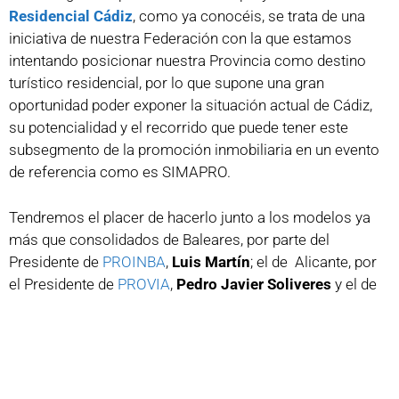
Residencial Cádiz
, como ya conocéis, se trata de una
iniciativa de nuestra Federación con la que estamos
intentando posicionar nuestra Provincia como destino
turístico residencial, por lo que supone una gran
oportunidad poder exponer la situación actual de Cádiz,
su potencialidad y el recorrido que puede tener este
subsegmento de la promoción inmobiliaria en un evento
de referencia como es SIMAPRO.
Tendremos el placer de hacerlo junto a los modelos ya
más que consolidados de Baleares, por parte del
Presidente de
PROINBA
,
Luis Martín
; el de Alicante, por
el Presidente de
PROVIA
,
Pedro Javier Soliveres
y el de
Málaga, también presentado por el Presidente de
ACP
Málaga
,
Ignacio Peinado
. La mesa estará moderada por
José María Esteban, Director Nacional de Promoción
Inmobiliaria de ORES & BRIAN, empresa miembro de
nuestro
Directorio de la Construcción FAEC
.