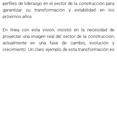
perfiles de liderazgo en el sector de la construcción para
garantizar su transformación y estabilidad en los
próximos años.
En línea con esta visión, insistió en la necesidad de
proyectar una imagen real del sector de la construcción,
actualmente en una fase de cambio, evolución y
crecimiento. Un claro ejemplo de esta transformación es
el
Hub & Lab de Construcción Avanzada e
Industrializada de Cádiz
, una iniciativa de FAEC
diseñada para
atraer talento
y renovar la percepción
tradicional de la industria. Este centro busca impulsar la
colaboración entre empresas, instituciones y
profesionales, promoviendo la investigación, el
desarrollo de nuevas tecnologías y la formación
especializada en el sector. Se proyecta como un motor
de
innovación y estabilidad
, enfocado en el desarrollo
de habilidades de liderazgo esenciales para enfrentar los