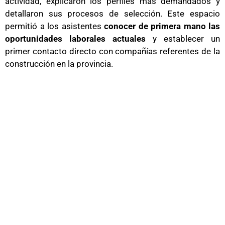
actividad, explicaron los perfiles más demandados y
detallaron sus procesos de selección. Este espacio
permitió a los asistentes
conocer de primera mano las
oportunidades laborales actuales
y establecer un
primer contacto directo con compañías referentes de la
construcción en la provincia.
Además de FAEC, participaron otras entidades y
empresas del sector, generando un entorno de
colaboración orientado a
fomentar el empleo, la
cualificación profesional y la incorporación de nuevo
talento
.
Con esta participación, FAEC reafirma su compromiso
con el
impulso del empleo en la construcción
y con el
apoyo a iniciativas que facilitan la inserción laboral en un
sector estratégico para la economía gaditana.