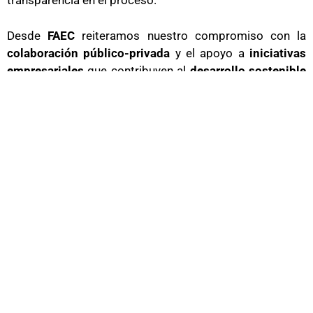
transparencia en el proceso.
Desde
FAEC
reiteramos nuestro compromiso con la
colaboración público-privada
y el apoyo a
iniciativas
empresariales
que contribuyen al
desarrollo sostenible
del entorno urbano en nuestra provincia. Seguiremos
trabajando para que
C
ádiz continúe siendo referente en
calidad constructiva y planificación urbana.