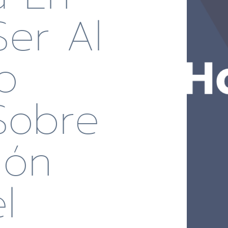
er Al
o
Sobre
ión
l