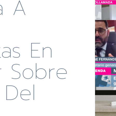
a A
tas En
r Sobre
 Del