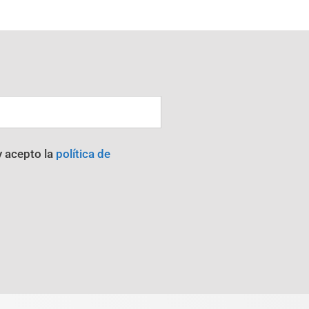
y acepto la
política de