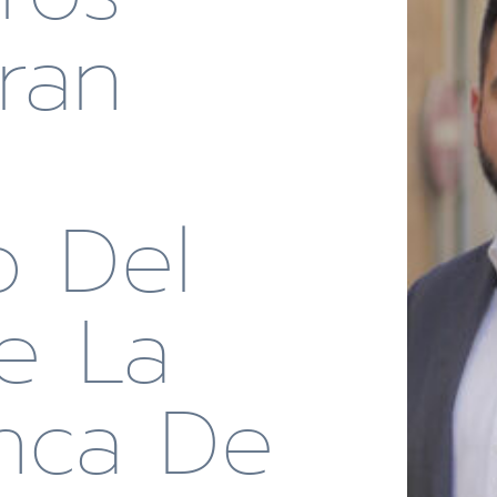
ran
,
o Del
e La
nca De