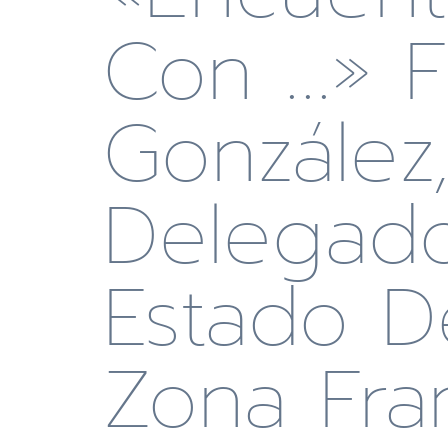
Con …» F
González
Delegad
Estado D
Zona Fra