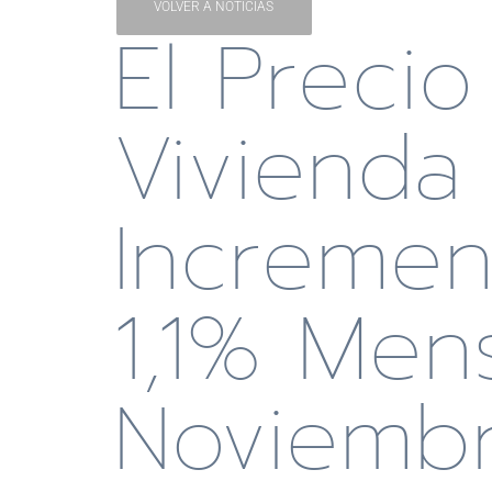
VOLVER A NOTICIAS
El Preci
Vivienda
Incremen
1,1% Men
Noviemb