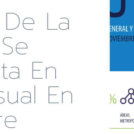
o De La
 Se
ta En
sual En
re