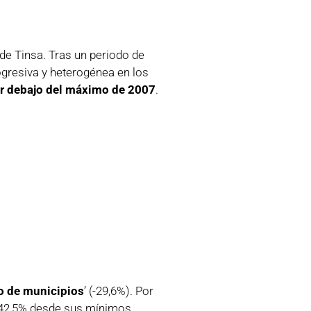
 de Tinsa. Tras un periodo de
ogresiva y heterogénea en los
or debajo del máximo de 2007
.
o de municipios
’ (-29,6%). Por
 42,5% desde sus mínimos,