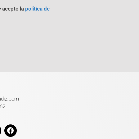
y acepto la
política de
adiz.com
 62