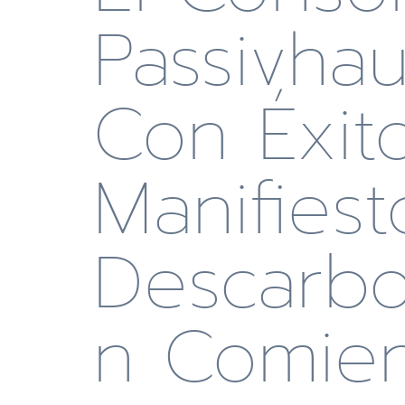
Passivha
Con Éxito
Manifiest
Descarbo
N Comie