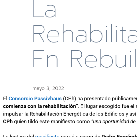
La
Rehabilit
En Rebui
mayo 3, 2022
El
Consorcio Passivhaus
(
CPh) ha presentado públicame
comienza con la rehabilitación”
. El lugar escogido fue e
l
impulsar la Rehabilitación Energética de los Edificios y a
CPh
quien
t
ild
ó
este manifiesto como
“una oportunidad de
La lectura del
manifiesto
corrió a cargo de
Pedro Fernánde