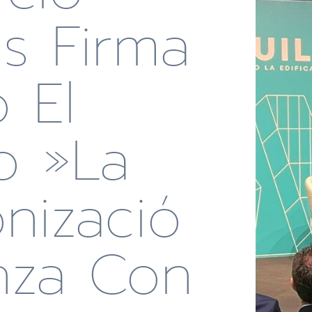
us Firma
 El
o »La
nizació
nza Con