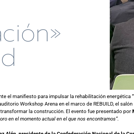
ación»
ld
nte el m
anifiesto para impulsar la rehabilitación energética
 auditorio Workshop Arena en el marco de
REBUILD, el salón
sí transformar la construcción. El evento fue presentado por
 oro en el momento actual en el que nos encontramos”.
z Alén, presidente de la Confederación Nacional de la C