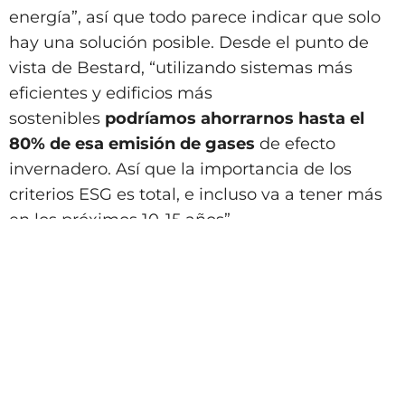
energía”, así que todo parece indicar que solo
hay una solución posible. Desde el punto de
vista de Bestard, “utilizando sistemas más
eficientes y edificios más
sostenibles
podríamos ahorrarnos hasta el
80% de esa emisión de gases
de efecto
invernadero. Así que la importancia de los
criterios ESG es total, e incluso va a tener más
en los próximos 10-15 años”.
Para hablar de la importancia que le dan los
clientes a la sostenibilidad y a los criterios ESG
a la hora de comprar viviendas,
Diego
Bestard
hace referencia a un reciente estudio
elaborado por
Fotocasa
, “en el que se ha
hecho una encuesta y han detectado que más