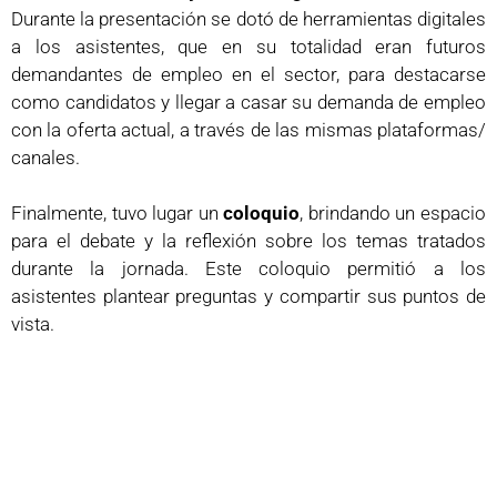
Durante la presentación se dotó de herramientas digitales
a los asistentes, que en su totalidad eran futuros
demandantes de empleo en el sector, para destacarse
como candidatos y llegar a casar su demanda de empleo
con la oferta actual, a través de las mismas plataformas/
canales.
Finalmente, tuvo lugar un
coloquio
, brindando un espacio
para el debate y la reflexión sobre los temas tratados
durante la jornada. Este coloquio permitió a los
asistentes plantear preguntas y compartir sus puntos de
vista.
Los asistentes tuvieron la ocasión de conocer de primera
mano la
situación actual del sector
, así como aprender
estrategias digitales clave
incorporarse en el mercado
laboral del sector de la
construcción
, que combate día a
día la
gran necesidad de mano de obra cualificada
.