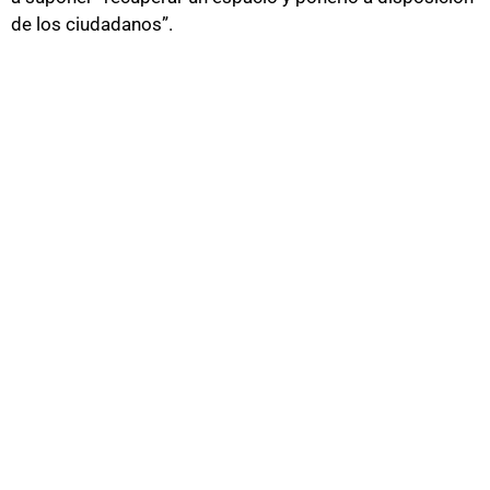
de los ciudadanos”.
Puedes consultar la noticia completa del Diario de Cádiz
aquí