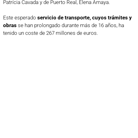
Patrícia Cavada y de Puerto Real, Elena Amaya.
Este esperado
servicio de transporte, cuyos trámites y
obras
se han prolongado durante más de 16 años, ha
tenido un coste de 267 millones de euros.
Recordar que el trazado que
unirá Chiclana con Puerto
Real, San Fernando y Cádiz es de 24 kilómetros e
incluye 21 paradas
. Dará cobertura a una población de
234.000 habitantes localizados a menos de mil metros de
distancia de una parada.
Tras este
viaje inaugural
se ha dado paso al acto oficial
de inauguración del tranvía de la Bahía.