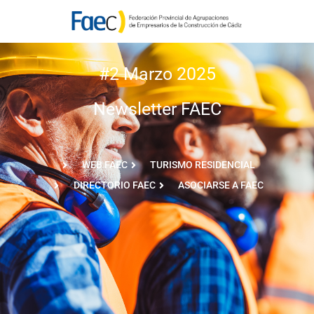
#2 Marzo 2025
Newsletter FAEC
WEB FAEC
TURISMO RESIDENCIAL
DIRECTORIO FAEC
ASOCIARSE A FAEC