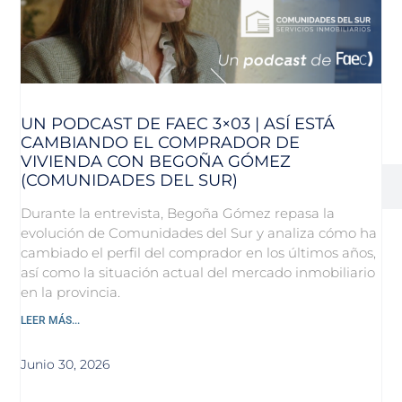
UN PODCAST DE FAEC 3×03 | ASÍ ESTÁ
CAMBIANDO EL COMPRADOR DE
VIVIENDA CON BEGOÑA GÓMEZ
(COMUNIDADES DEL SUR)
Durante la entrevista, Begoña Gómez repasa la
evolución de Comunidades del Sur y analiza cómo ha
cambiado el perfil del comprador en los últimos años,
así como la situación actual del mercado inmobiliario
en la provincia.
LEER MÁS...
Junio 30, 2026