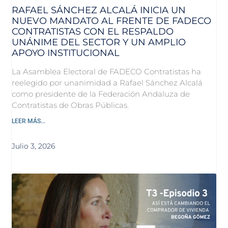
RAFAEL SÁNCHEZ ALCALÁ INICIA UN
NUEVO MANDATO AL FRENTE DE FADECO
CONTRATISTAS CON EL RESPALDO
UNÁNIME DEL SECTOR Y UN AMPLIO
APOYO INSTITUCIONAL
La Asamblea Electoral de FADECO Contratistas ha
reelegido por unanimidad a Rafael Sánchez Alcalá
como presidente de la Federación Andaluza de
Contratistas de Obras Públicas.
LEER MÁS...
Julio 3, 2026