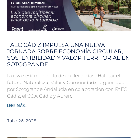
FAEC CÁDIZ IMPULSA UNA NUEVA
JORNADA SOBRE ECONOMÍA CIRCULAR,
SOSTENIBILIDAD Y VALOR TERRITORIAL EN
SOTOGRANDE
Nueva sesión del ciclo de conferencias «Habitar el
futuro: Naturaleza, Valor y Comunidad», organizada
por Sotogrande Andalucía en colaboración con FAEC
Cádiz, el COA Cádiz y Auren.
LEER MÁS...
Julio 28, 2026