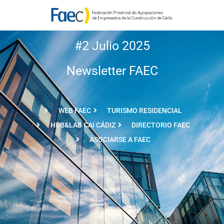
#2 Julio 2025
Newsletter FAEC
WEB FAEC
TURISMO RESIDENCIAL
HUB&LAB CAI CÁDIZ
DIRECTORIO FAEC
ASOCIARSE A FAEC