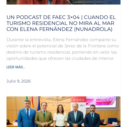
UN PODCAST DE FAEC 3×04 | CUANDO EL
TURISMO RESIDENCIAL NO MIRA AL MAR
CON ELENA FERNÁNDEZ (NUNADROLA)
Durante la entrevista, Elena Fernández comparte su
visión sobre el potencial de Jerez de la Frontera como
destino de turismo residencial, poniendo en valor las
oportunidades que ofrecen las ciudades de interior.
LEER MÁS...
Julio 9, 2026