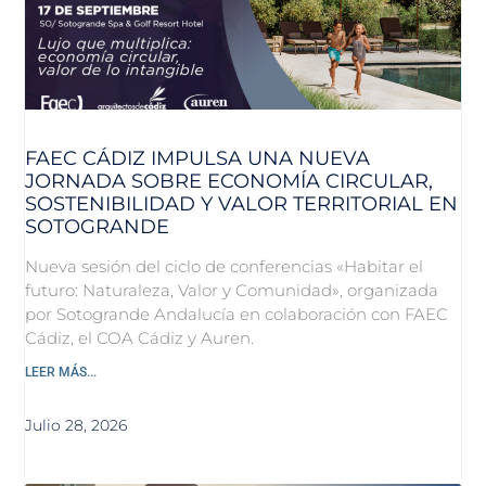
FAEC CÁDIZ IMPULSA UNA NUEVA
JORNADA SOBRE ECONOMÍA CIRCULAR,
SOSTENIBILIDAD Y VALOR TERRITORIAL EN
SOTOGRANDE
Nueva sesión del ciclo de conferencias «Habitar el
futuro: Naturaleza, Valor y Comunidad», organizada
por Sotogrande Andalucía en colaboración con FAEC
Cádiz, el COA Cádiz y Auren.
LEER MÁS...
Julio 28, 2026