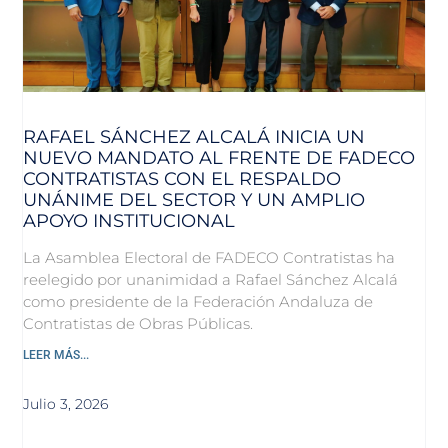
RAFAEL SÁNCHEZ ALCALÁ INICIA UN
NUEVO MANDATO AL FRENTE DE FADECO
CONTRATISTAS CON EL RESPALDO
UNÁNIME DEL SECTOR Y UN AMPLIO
APOYO INSTITUCIONAL
La Asamblea Electoral de FADECO Contratistas ha
reelegido por unanimidad a Rafael Sánchez Alcalá
como presidente de la Federación Andaluza de
Contratistas de Obras Públicas.
LEER MÁS...
Julio 3, 2026