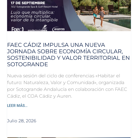
FAEC CÁDIZ IMPULSA UNA NUEVA
JORNADA SOBRE ECONOMÍA CIRCULAR,
SOSTENIBILIDAD Y VALOR TERRITORIAL EN
SOTOGRANDE
Nueva sesión del ciclo de conferencias «Habitar el
futuro: Naturaleza, Valor y Comunidad», organizada
por Sotogrande Andalucía en colaboración con FAEC
Cádiz, el COA Cádiz y Auren.
LEER MÁS...
Julio 28, 2026