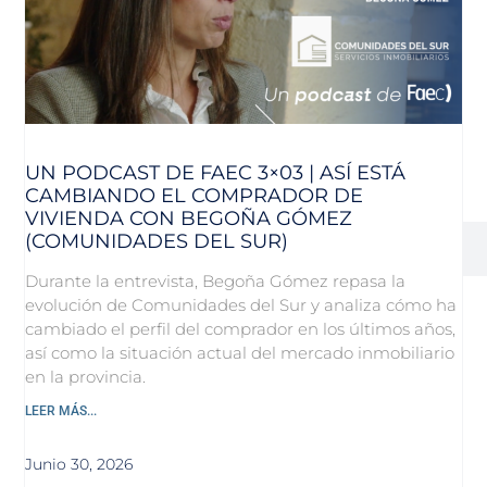
UN PODCAST DE FAEC 3×03 | ASÍ ESTÁ
CAMBIANDO EL COMPRADOR DE
VIVIENDA CON BEGOÑA GÓMEZ
(COMUNIDADES DEL SUR)
Durante la entrevista, Begoña Gómez repasa la
evolución de Comunidades del Sur y analiza cómo ha
cambiado el perfil del comprador en los últimos años,
así como la situación actual del mercado inmobiliario
en la provincia.
LEER MÁS...
Junio 30, 2026