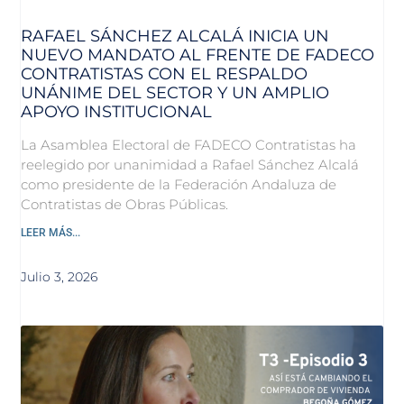
RAFAEL SÁNCHEZ ALCALÁ INICIA UN
NUEVO MANDATO AL FRENTE DE FADECO
CONTRATISTAS CON EL RESPALDO
UNÁNIME DEL SECTOR Y UN AMPLIO
APOYO INSTITUCIONAL
La Asamblea Electoral de FADECO Contratistas ha
reelegido por unanimidad a Rafael Sánchez Alcalá
como presidente de la Federación Andaluza de
Contratistas de Obras Públicas.
LEER MÁS...
Julio 3, 2026