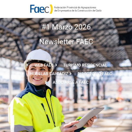
#1 Marzo 2026
Newsletter FAEC
WEB FAEC
TURISMO RESIDENCIAL
HUB&LAB CAI CÁDIZ
DIRECTORIO FAEC
ASOCIARSE A FAEC