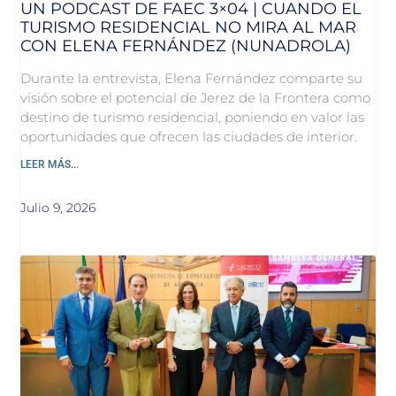
UN PODCAST DE FAEC 3×04 | CUANDO EL
TURISMO RESIDENCIAL NO MIRA AL MAR
CON ELENA FERNÁNDEZ (NUNADROLA)
Durante la entrevista, Elena Fernández comparte su
visión sobre el potencial de Jerez de la Frontera como
destino de turismo residencial, poniendo en valor las
oportunidades que ofrecen las ciudades de interior.
LEER MÁS...
Julio 9, 2026