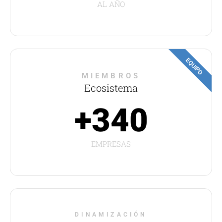
AL AÑO
EQUIPO
MIEMBROS
Ecosistema
+340
EMPRESAS
DINAMIZACIÓN