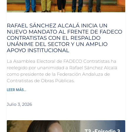
RAFAEL SÁNCHEZ ALCALÁ INICIA UN
NUEVO MANDATO AL FRENTE DE FADECO
CONTRATISTAS CON EL RESPALDO
UNÁNIME DEL SECTOR Y UN AMPLIO
APOYO INSTITUCIONAL
La Asamblea Electoral de FADECO Contratistas ha
reelegido por unanimidad a Rafael Sánchez Alcalá
como presidente de la Federación Andaluza de
Contratistas de Obras Públicas.
LEER MÁS...
Julio 3, 2026