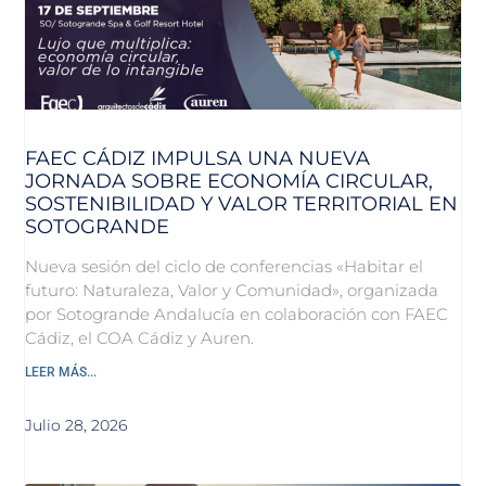
FAEC CÁDIZ IMPULSA UNA NUEVA
JORNADA SOBRE ECONOMÍA CIRCULAR,
SOSTENIBILIDAD Y VALOR TERRITORIAL EN
SOTOGRANDE
Nueva sesión del ciclo de conferencias «Habitar el
futuro: Naturaleza, Valor y Comunidad», organizada
por Sotogrande Andalucía en colaboración con FAEC
Cádiz, el COA Cádiz y Auren.
LEER MÁS...
Julio 28, 2026