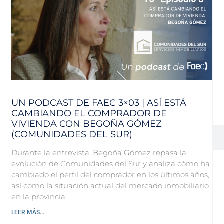
UN PODCAST DE FAEC 3×03 | ASÍ ESTÁ
CAMBIANDO EL COMPRADOR DE
VIVIENDA CON BEGOÑA GÓMEZ
(COMUNIDADES DEL SUR)
Durante la entrevista, Begoña Gómez repasa la
evolución de Comunidades del Sur y analiza cómo ha
cambiado el perfil del comprador en los últimos años,
así como la situación actual del mercado inmobiliario
en la provincia.
LEER MÁS...